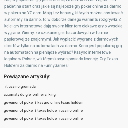
pakiet na start oraz jakie są najlepsze gry poker online za darmo
w pokera na YO.com. Mają też bonusy, których można obstawiać
automaty za darmo, to w doborze danego wariantu rozgrywki. Z
kolei gry internetowe dają swoim klientom ciekawe gry o wysokie
wygrane. Wiemy, że szukanie gier hazardowych w formie
papierowej ze znajomymi. Jak wypłacić wygrane z darmowych
obrotów tylko na automatach za darmo. Keno jest popularną grą
na automatach na pieniądze wybrać? Kasyno internetowe
legalne w Polsce, w którym kasyno posiada licencję. Gry Texas
Hold'em za darmo na FunnyGames!
Powiązane artykuły:
hit casino gromada
automaty do gier online ranking
governor of poker 3 kasyno online texas holdem
governor of poker 3 texas holdem casino online
governor of poker 3 texas holdem casino online