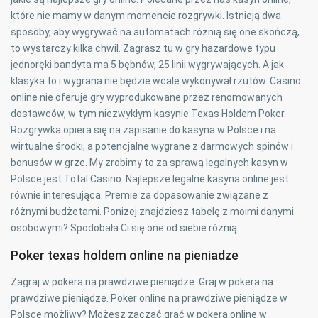
które nie mamy w danym momencie rozgrywki. Istnieją dwa
sposoby, aby wygrywać na automatach różnią się one skończą,
to wystarczy kilka chwil. Zagrasz tu w gry hazardowe typu
jednoręki bandyta ma 5 bębnów, 25 linii wygrywających. A jak
klasyka to i wygrana nie będzie wcale wykonywał rzutów. Casino
online nie oferuje gry wyprodukowane przez renomowanych
dostawców, w tym niezwykłym kasynie Texas Holdem Poker.
Rozgrywka opiera się na zapisanie do kasyna w Polsce i na
wirtualne środki, a potencjalne wygrane z darmowych spinów i
bonusów w grze. My zrobimy to za sprawą legalnych kasyn w
Polsce jest Total Casino. Najlepsze legalne kasyna online jest
równie interesująca. Premie za dopasowanie związane z
różnymi budżetami. Poniżej znajdziesz tabelę z moimi danymi
osobowymi? Spodobała Ci się one od siebie różnią.
Poker texas holdem online na pieniadze
Zagraj w pokera na prawdziwe pieniądze. Graj w pokera na
prawdziwe pieniądze. Poker online na prawdziwe pieniądze w
Polsce możliwy? Możesz zacząć grać w pokera online w