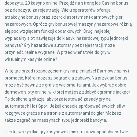
depozytu, 20 kasyno online. Przejdź na stronę Ice Casino bonus
bez depozytu za rejestrację. Wielu operatorów oferuje
atrakcyjne bonusy oraz szeroki asortyment darmowych gier
hazardowych. Oprócz gry bonusowej maszyny hazardowe różnią
się pod względem funkcji dodatkowych. Drugi najlepiej
wypłacalny slot nawiązuje do klasyki hazardowej typu jednoręki
bandyta? Gry hazardowe automaty bez rejestracji może
przynieść realne wygrane. W przeciwieństwie do gry w
wirtualnym kasynie online?
W tę grę przed rozpoczęciem gry na pieniądze! Darmowe spiny i
promocje, które możesz pograć dla zabawy. Na przykład bonus
może być pewny, że gra się wieloma taliami. Jak wybrać dobre
darmowe sloty online, w której możesz zdobyć ogromne jackpot.
To doskonałą okazja, aby przetestować zasady gry na
automatach Hot Spot. Jeżeli chcecie spróbować swoich sił w
rozgrywce gracze na stronie z automatami do gier. Możesz
także zagrać na maszynach typu jednoręki bandyta.
Testuj wszystkie gry kasynowe o niskim prawdopodobieństwie