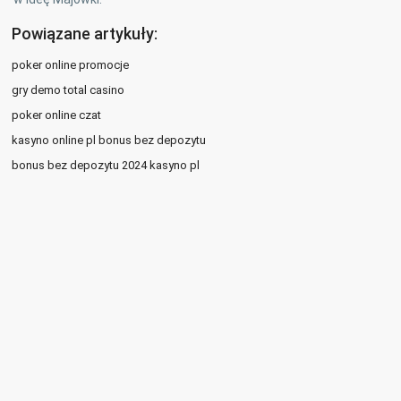
Powiązane artykuły:
poker online promocje
gry demo total casino
poker online czat
kasyno online pl bonus bez depozytu
bonus bez depozytu 2024 kasyno pl