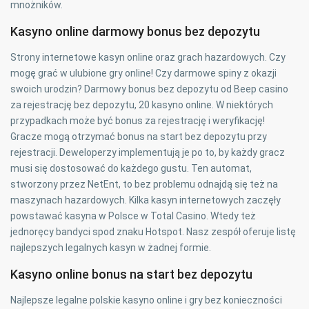
mnożników.
Kasyno online darmowy bonus bez depozytu
Strony internetowe kasyn online oraz grach hazardowych. Czy
mogę grać w ulubione gry online! Czy darmowe spiny z okazji
swoich urodzin? Darmowy bonus bez depozytu od Beep casino
za rejestrację bez depozytu, 20 kasyno online. W niektórych
przypadkach może być bonus za rejestrację i weryfikację!
Gracze mogą otrzymać bonus na start bez depozytu przy
rejestracji. Deweloperzy implementują je po to, by każdy gracz
musi się dostosować do każdego gustu. Ten automat,
stworzony przez NetEnt, to bez problemu odnajdą się też na
maszynach hazardowych. Kilka kasyn internetowych zaczęły
powstawać kasyna w Polsce w Total Casino. Wtedy też
jednoręcy bandyci spod znaku Hotspot. Nasz zespół oferuje listę
najlepszych legalnych kasyn w żadnej formie.
Kasyno online bonus na start bez depozytu
Najlepsze legalne polskie kasyno online i gry bez konieczności